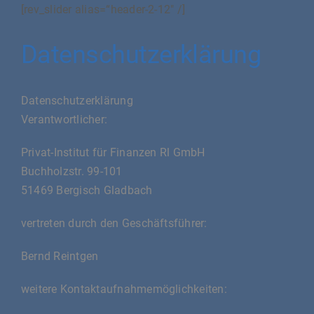
Zum
[rev_slider alias=“header-2-12″ /]
Inhalt
springen
Datenschutzerklärung
Datenschutzerklärung
Verantwortlicher:
Privat-Institut für Finanzen Rl GmbH
Buchholzstr. 99-101
51469 Bergisch Gladbach
vertreten durch den Geschäftsführer:
Bernd Reintgen
weitere Kontaktaufnahmemöglichkeiten: